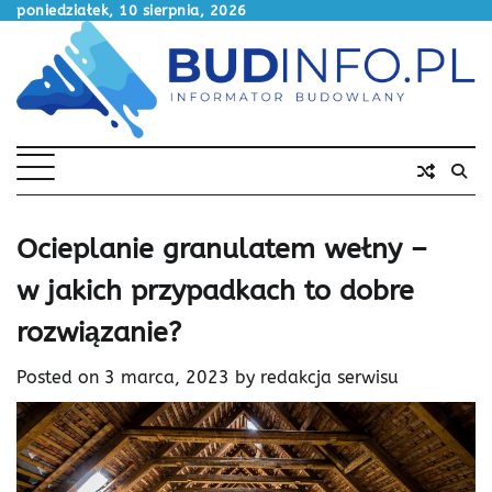
Skip
poniedziałek, 10 sierpnia, 2026
to
content
Ocieplanie granulatem wełny –
w jakich przypadkach to dobre
rozwiązanie?
Posted on
3 marca, 2023
by
redakcja serwisu