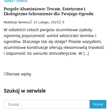
TARAS I OGRÓD
Pergole Aluminiowe: Trwałe, Estetyczne i
Ekologiczne Schronienie dla Twojego Ogrodu
Redakcja Serwisu
21 Lutego, 2025
0
W ostatnich latach pergole aluminiowe zyskały
ogromną popularność wśród właścicieli domów i
ogrodów. Dlaczego tak się dzieje? Przede wszystkim,
aluminiowe konstrukcje oferują niesamowitą trwałość
i odporność na warunki atmosferyczne. W […]
Nawigacja
Starsze wpisy
po
wpisach
Szukaj w serwisie
Szukaj: