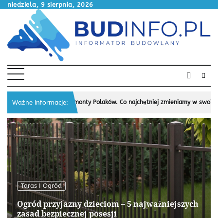
Skip
niedziela, 9 sierpnia, 2026
to
content
2
Ważne informacje:
Letnie remonty Polaków. Co najchętniej zmieniamy w swoich mieszkani
Taras I Ogród
Ogród przyjazny dzieciom – 5 najważniejszych
zasad bezpiecznej posesji