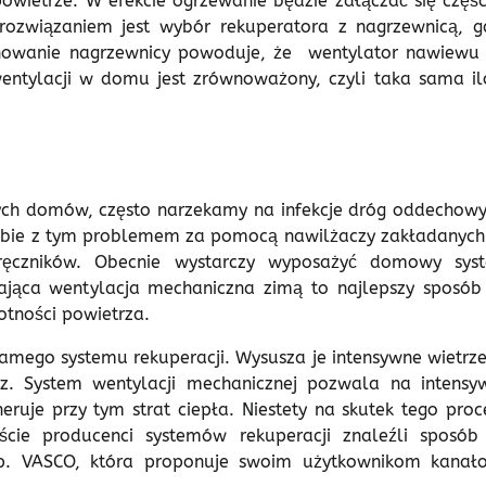
wietrze. W efekcie ogrzewanie będzie załączać się części
 rozwiązaniem jest wybór rekuperatora z nagrzewnicą, g
cjonowanie nagrzewnicy powoduje, że wentylator nawiewu 
entylacji w domu jest zrównoważony, czyli taka sama il
zych domów, często narzekamy na infekcje dróg oddechowy
 sobie z tym problemem za pomocą nawilżaczy zakładanych
 ręczników. Obecnie wystarczy wyposażyć domowy sys
ająca wentylacja mechaniczna zimą to najlepszy sposób
otności powietrza.
amego systemu rekuperacji. Wysusza je intensywne wietrze
z. System wentylacji mechanicznej pozwala na intensy
uje przy tym strat ciepła. Niestety na skutek tego proc
cie producenci systemów rekuperacji znaleźli sposób
p. VASCO, która proponuje swoim użytkownikom kanał