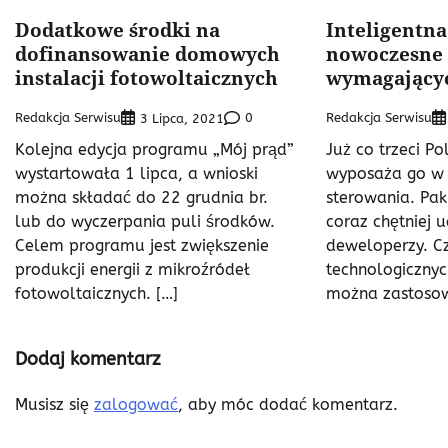
Dodatkowe środki na
Inteligentna
dofinansowanie domowych
nowoczesne 
instalacji fotowoltaicznych
wymagający
Redakcja Serwisu
0
Redakcja Serwisu
3 Lipca, 2021
Kolejna edycja programu „Mój prąd”
Już co trzeci P
wystartowała 1 lipca, a wnioski
wyposaża go w 
można składać do 22 grudnia br.
sterowania. Pa
lub do wyczerpania puli środków.
coraz chętniej 
Celem programu jest zwiększenie
deweloperzy. C
produkcji energii z mikroźródeł
technologiczny
fotowoltaicznych. […]
można zastosow
Dodaj komentarz
Musisz się
zalogować
, aby móc dodać komentarz.