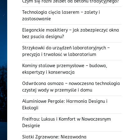
Czym się różni żelbet od betonu tradycyjnego?
Technologia cięcia laserem – zalety i
zastosowanie
Eleganckie moskitiery – jak zabezpieczyć okna
bez psucia designu?
Strzykawki do urządzeń laboratoryjnych –
precyzja i trwałość w laboratorium
Kominy stalowe przemysłowe – budowa,
ekspertyzy i konserwacja
Odwrócona osmoza – nowoczesna technologia
czystej wody w przemyśle i domu
Aluminiowe Pergole: Harmonia Designu i
Ekologii
Freifrau: Luksus i Komfort w Nowoczesnym
Designie
Siatki Zgrzewane: Niezawodna