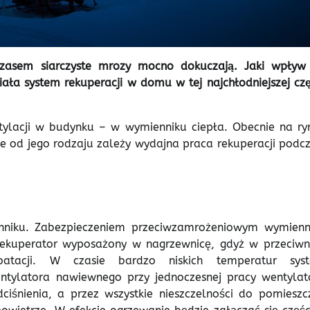
czasem siarczyste mrozy mocno dokuczają. Jaki wpływ
iała system rekuperacji w domu w tej najchłodniejszej czę
ylacji w budynku – w wymienniku ciepła. Obecnie na ry
ie od jego rodzaju zależy wydajna praca rekuperacji podcz
enniku. Zabezpieczeniem przeciwzamrożeniowym wymienn
 rekuperator wyposażony w nagrzewnicę, gdyż w przeciw
tacji. W czasie bardzo niskich temperatur sys
ntylatora nawiewnego przy jednoczesnej pracy wentylat
śnienia, a przez wszystkie nieszczelności do pomieszc