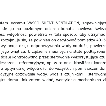
tem systemu VASCO SILENT VENTILATION, zapewniając
je się go na poziomym odcinku kanału nawiewu śwież
ść wilgotność powietrza w taki sposób, aby utrzymać 
 (przyjmuje się, że powinien on oscylować pomiędzy 40-
z wykonuje dzięki odparowywaniu wody na dużej powierzc
 jego wnętrzu. Urządzenie musi być na stałe podłączone
t ściśle kontrolowana przez sterowanie wykorzystujące czuj
eszczeniu referencyjnym, np. w salonie. Nawilżacz kanał
o optymalnej wilgotności do wszystkich pomieszczeń do
recyzyjne dozowanie wody, wraz z czujnikami i sterowan
ątrz domu. Jak zatem widać, wentylacja mechaniczna z