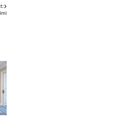
t:
imi