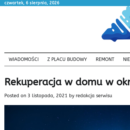
Skip
czwartek, 6 sierpnia, 2026
to
content
WIADOMOŚCI
Z PLACU BUDOWY
REMONT
NI
Rekuperacja w domu w ok
Posted on
3 listopada, 2021
by
redakcja serwisu