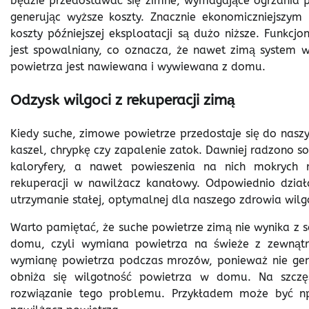
będzie przedostawać się zimne, wymagające ogrzania po
generując wyższe koszty. Znacznie ekonomiczniejszym
koszty późniejszej eksploatacji są dużo niższe. Funk
jest spowalniany, co oznacza, że nawet zimą system w
powietrza jest nawiewana i wywiewana z domu.
Odzysk wilgoci z rekuperacji zimą
Kiedy suche, zimowe powietrze przedostaje się do nas
kaszel, chrypkę czy zapalenie zatok. Dawniej radzono
kaloryfery, a nawet powieszenia na nich mokrych
rekuperacji w nawilżacz kanałowy. Odpowiednio dział
utrzymanie stałej, optymalnej dla naszego zdrowia wilg
Warto pamiętać, że suche powietrze zimą nie wynika z s
domu, czyli wymiana powietrza na świeże z zewnątr
wymianę powietrza podczas mrozów, ponieważ nie gener
obniża się wilgotność powietrza w domu. Na szczęś
rozwiązanie tego problemu. Przykładem może być n