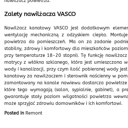
nawilżacz powietrza.
Zalety nawilżacza VASCO
Nawilżacz kanałowy VASCO jest dodatkowym elemen
wentylację mechaniczną z odzyskiem ciepła. Montu
powietrza do pomieszczeń. Ma on za zadanie podnie
stabilny, zdrowy i komfortowy dla mieszkańców poziom
przy temperaturze 18-20 stopni). Tę funkcję nawilżac
matrycy z włókna szklanego, która jest umieszczona w
wody i kanalizacji, przy czym ilość pobieranej wody jes
kanałowy za nawilżaczem i sterownik naścienny w pomi
zamontowany na kanale nawiewu dostarcza powietrze 
które tego wymagają (salon, sypialnie, gabinet), a p
gwarantuje stały poziom wilgotności powietrza wewn
może sprzyjać zdrowiu domowników i ich komfortowi.
Posted in
Remont