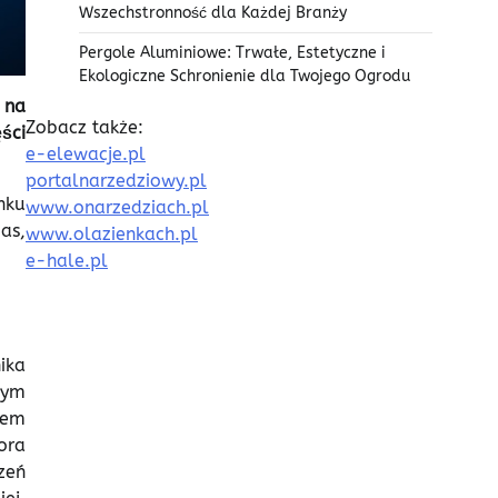
Wszechstronność dla Każdej Branży
Pergole Aluminiowe: Trwałe, Estetyczne i
Ekologiczne Schronienie dla Twojego Ogrodu
 na
Zobacz także:
ści
e-elewacje.pl
portalnarzedziowy.pl
nku
www.onarzedziach.pl
as,
www.olazienkach.pl
e-hale.pl
ika
nym
tem
ora
zeń