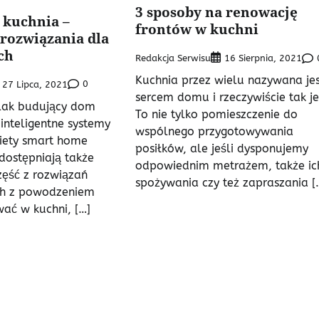
3 sposoby na renowację
 kuchnia –
frontów w kuchni
rozwiązania dla
ch
Redakcja Serwisu
16 Sierpnia, 2021
Kuchnia przez wielu nazywana jes
0
27 Lipca, 2021
sercem domu i rzeczywiście tak je
olak budujący dom
To nie tylko pomieszczenie do
inteligentne systemy
wspólnego przygotowywania
kiety smart home
posiłków, ale jeśli dysponujemy
udostępniają także
odpowiednim metrażem, także ic
zęść z rozwiązań
spożywania czy też zapraszania [
ch z powodzeniem
ać w kuchni, […]