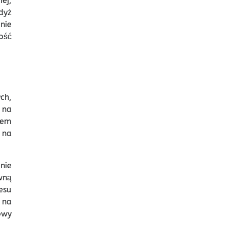
ej,
dyż
nie
ość
ch,
 na
tem
 na
nie
wną
esu
 na
owy