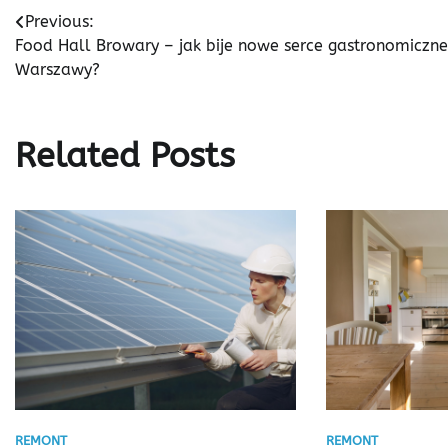
Nawigacja
Previous:
Food Hall Browary – jak bije nowe serce gastronomiczne
wpisu
Warszawy?
Related Posts
REMONT
REMONT