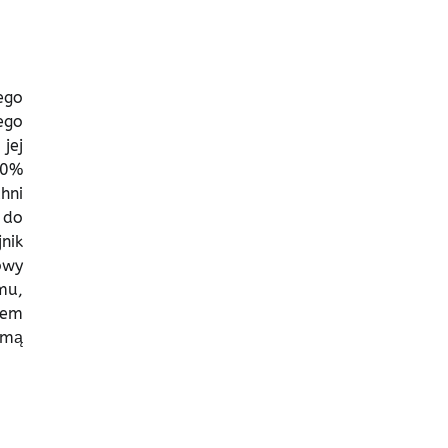
ego
ego
jej
60%
hni
 do
nik
owy
mu,
iem
imą