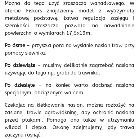
Można do tego użyć zraszacza wahadłowego. W
ofercie Fiskars znajdziemy model z wytrzymałą
metalową podstawą. Łatwa regulacja zasięgu i
szerokości zraszacza pozwala na nawadnianie
powierzchni o wymiarach 17,5x19m.
Po ósme
– przyszła pora na wysianie nasion traw przy
pomocy siewnika.
Po dziewiąte
– musimy delikatnie zagrzebać nasiona
używając do tego np. grabi do trawnika.
Po dziesiąte
– na koniec warto docisnąć nasiona
specjalnym, obciążonym walcem.
Czekając na kiełkowanie nasion, można rozłożyć na
zasianej trawie agrowłókninę, aby ochronić nasiona
przed ptakami. Pomaga ona także w utrzymaniu
wilgoci i ciepła. Osłonę zdejmujemy, gdy trawa
zaczyna rosnąć.