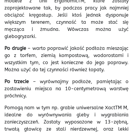
modele z linii ErgonomicTM, które zostały
zaprojektowane tak, by podczas pracy jak najmniej
obciążać kręgosłup. Jeśli ktoś jednak dysponuje
większym terenem, czynność ta może stać się
męcząca i żmudna. Wówczas można użyć
glebogryzarki.
Po drugie
– warto poprawić jakość podłoża mieszając
go z torfem, ziemią kompostową, wodorostami i
wszystkim tym, co jest konieczne do jego poprawy.
Można użyć do tej czynności również łopaty.
Po trzecie
– wyrównajmy podłoże, pamiętając o
zostawieniu miejsca na 10-centymetrową warstwę
próchnicy.
Pomogą nam w tym np. grabie uniwersalne XactTM M,
idealne do wyrównywania gleby i wygrabiania
zanieczyszczeń. Zostały wyposażone w 13-zębną,
trwałą głowicę ze stali nierdzewnej, oraz lekki