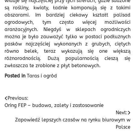
widuje się najczęściej przy tych strefach, gdzie sadzone
są rośliny, kwiaty, ładnie komponują się z takimi
obszarami. Im bardziej ciekawy kształt palisad
ogrodowych, tym często więcej możliwości
aranżacyjnych. Niegdyś w sklepach ogrodniczych
można je było zauważyć tylko w postaci podłużnych
pasków najczęściej wykonanych z grubych, ciętych
równo belek, teraz wykazują się one większą
różnorodnością. Dużą popularnością cieszą się
zwłaszcza te zrobione z płyt betonowych.
Posted in
Taras i ogród
Nawigacja
Previous:
Oring FEP – budowa, zalety i zastosowanie
wpisu
Next:
Zapowiedź lepszych czasów na rynku biurowym w
Polsce