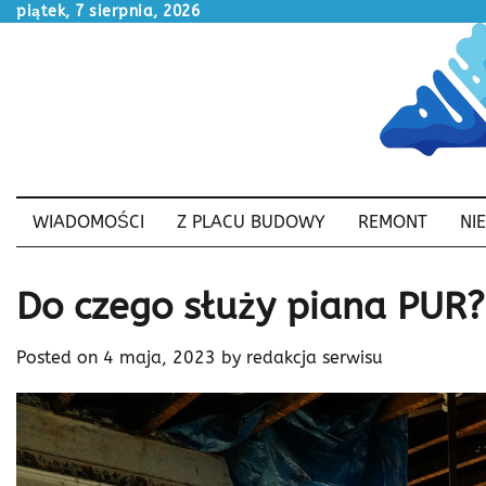
Skip
piątek, 7 sierpnia, 2026
to
content
WIADOMOŚCI
Z PLACU BUDOWY
REMONT
NI
Do czego służy piana PUR?
Posted on
4 maja, 2023
by
redakcja serwisu