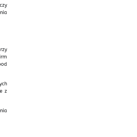
czy
nia
rzy
irm
pod
ych
e z
nia