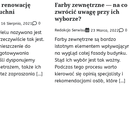
a renowację
Farby zewnętrzne — na co
uchni
zwrócić uwagę przy ich
wyborze?
0
16 Sierpnia, 2021
Redakcja Serwisu
0
23 Marca, 2022
ielu nazywana jest
zeczywiście tak jest.
Farby zewnętrzne są bardzo
mieszczenie do
istotnym elementem wpływający
ygotowywania
na wygląd całej fasady budynku.
eśli dysponujemy
Stąd ich wybór jest tak ważny.
trażem, także ich
Podczas tego procesu warto
też zapraszania […]
kierować się opinią specjalisty i
rekomendacjami osób, które […]