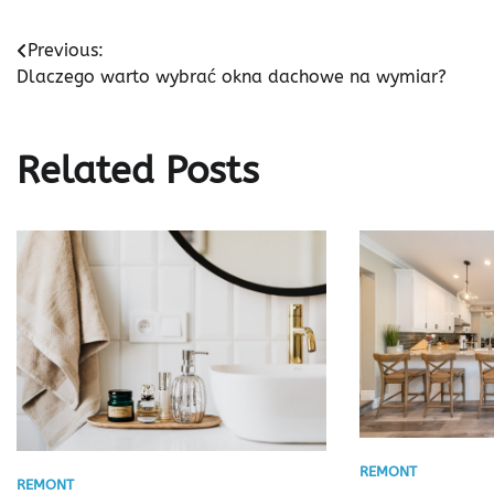
Nawigacja
Previous:
Dlaczego warto wybrać okna dachowe na wymiar?
wpisu
Related Posts
REMONT
REMONT