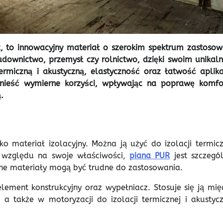
, to innowacyjny materiał o szerokim spektrum zastosow
udownictwo, przemysł czy rolnictwo, dzięki swoim unikal
rmiczną i akustyczną, elastyczność oraz łatwość aplikac
nieść wymierne korzyści, wpływając na poprawę komfo
.
 materiał izolacyjny. Można ją użyć do izolacji termicz
e względu na swoje właściwości,
piana PUR
jest szczegó
inne materiały mogą być trudne do zastosowania.
ement konstrukcyjny oraz wypełniacz. Stosuje się ją mię
a także w motoryzacji do izolacji termicznej i akustycz