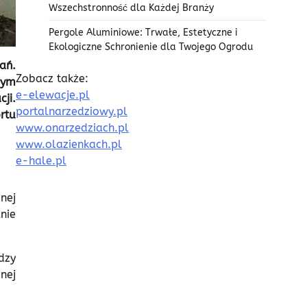
Wszechstronność dla Każdej Branży
Pergole Aluminiowe: Trwałe, Estetyczne i
Ekologiczne Schronienie dla Twojego Ogrodu
ań.
Zobacz także:
nym
e-elewacje.pl
ji.
portalnarzedziowy.pl
rtu
www.onarzedziach.pl
www.olazienkach.pl
e-hale.pl
nej
lnie
dzy
nej