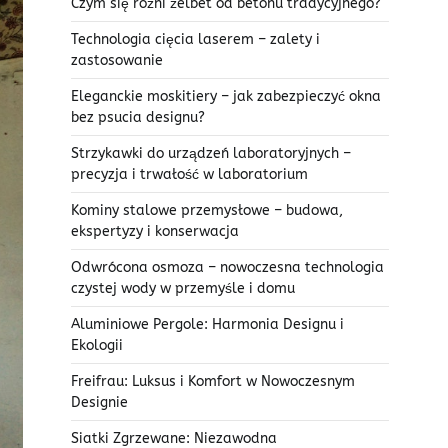
Czym się różni żelbet od betonu tradycyjnego?
Technologia cięcia laserem – zalety i
zastosowanie
Eleganckie moskitiery – jak zabezpieczyć okna
bez psucia designu?
Strzykawki do urządzeń laboratoryjnych –
precyzja i trwałość w laboratorium
Kominy stalowe przemysłowe – budowa,
ekspertyzy i konserwacja
Odwrócona osmoza – nowoczesna technologia
czystej wody w przemyśle i domu
Aluminiowe Pergole: Harmonia Designu i
Ekologii
Freifrau: Luksus i Komfort w Nowoczesnym
Designie
Siatki Zgrzewane: Niezawodna