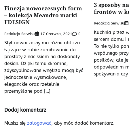
3 sposoby n
Finezja nowoczesnych form
frontów w k
– kolekcja Meandro marki
FDESIGN
Redakcja Serwisu
Kuchnia przez w
Redakcja Serwisu
0
17 Czerwca, 2021
sercem domu i r
Styl nowoczesny ma różne oblicza
To nie tylko po
łączące w sobie zamiłowanie do
wspólnego prz
prostoty z naciskiem na doskonały
posiłków, ale j
design. Dzięki temu skromne,
odpowiednim me
zdyscyplinowane wnętrza mogą być
spożywania czy 
jednocześnie wysmakowane,
eleganckie oraz rzetelnie
przemyślane pod […]
Dodaj komentarz
Musisz się
zalogować
, aby móc dodać komentarz.