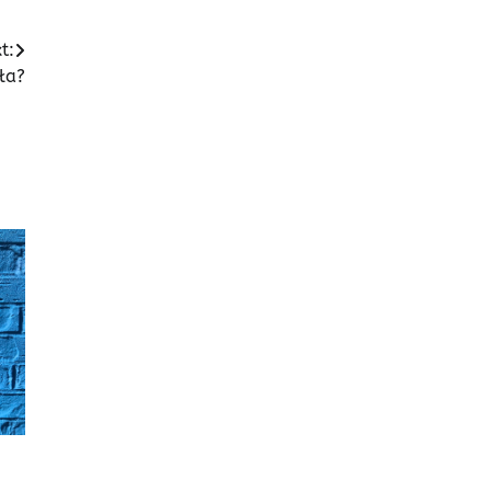
t:
ła?