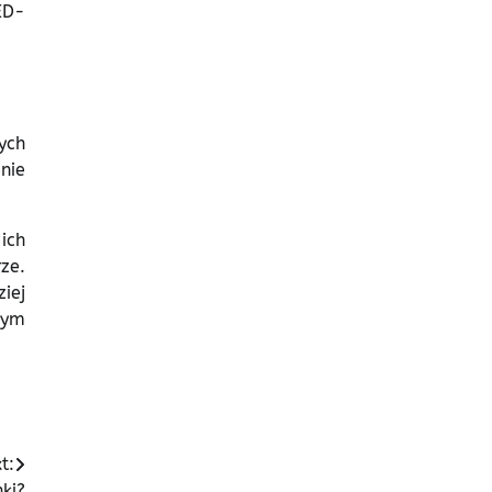
ED-
ych
nie
ich
ze.
iej
nym
t:
nki?