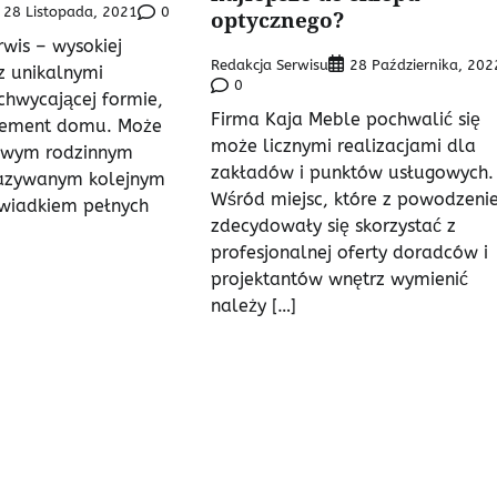
0
28 Listopada, 2021
optycznego?
wis – wysokiej
Redakcja Serwisu
28 Października, 202
 z unikalnymi
0
chwycającej formie,
Firma Kaja Meble pochwalić się
lement domu. Może
może licznymi realizacjami dla
ziwym rodzinnym
zakładów i punktów usługowych.
kazywanym kolejnym
Wśród miejsc, które z powodzeni
wiadkiem pełnych
zdecydowały się skorzystać z
profesjonalnej oferty doradców i
projektantów wnętrz wymienić
należy […]