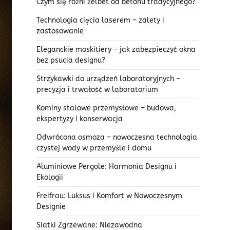
Czym się różni żelbet od betonu tradycyjnego?
Technologia cięcia laserem – zalety i
zastosowanie
Eleganckie moskitiery – jak zabezpieczyć okna
bez psucia designu?
Strzykawki do urządzeń laboratoryjnych –
precyzja i trwałość w laboratorium
Kominy stalowe przemysłowe – budowa,
ekspertyzy i konserwacja
Odwrócona osmoza – nowoczesna technologia
czystej wody w przemyśle i domu
Aluminiowe Pergole: Harmonia Designu i
Ekologii
Freifrau: Luksus i Komfort w Nowoczesnym
Designie
Siatki Zgrzewane: Niezawodna