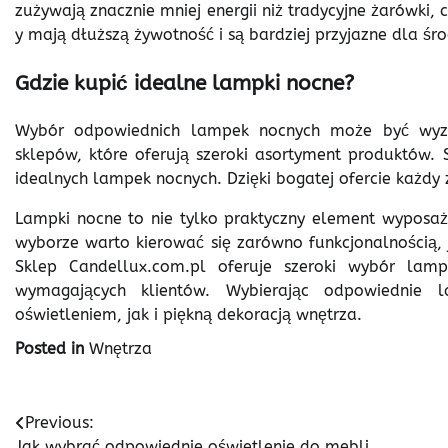
zużywają znacznie mniej energii niż tradycyjne żarówki,
y mają dłuższą żywotność i są bardziej przyjazne dla śr
Gdzie kupić idealne lampki nocne?
Wybór odpowiednich lampek nocnych może być wyzw
sklepów, które oferują szeroki asortyment produktów. 
idealnych lampek nocnych. Dzięki bogatej ofercie każdy zn
Lampki nocne to nie tylko praktyczny element wyposaże
wyborze warto kierować się zarówno funkcjonalnością, j
Sklep Candellux.com.pl oferuje szeroki wybór lamp
wymagających klientów. Wybierając odpowiednie 
oświetleniem, jak i piękną dekoracją wnętrza.
Posted in
Wnętrza
Nawigacja
Previous:
Jak wybrać odpowiednie oświetlenie do mebli