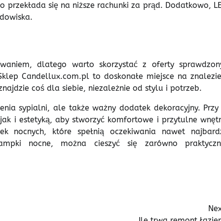
 co przekłada się na niższe rachunki za prąd. Dodatkowo, L
odowiska.
aniem, dlatego warto skorzystać z oferty sprawdzon
Sklep Candellux.com.pl to doskonałe miejsce na znalezie
ajdzie coś dla siebie, niezależnie od stylu i potrzeb.
nia sypialni, ale także ważny dodatek dekoracyjny. Przy 
ak i estetyką, aby stworzyć komfortowe i przytulne wnętr
ek nocnych, które spełnią oczekiwania nawet najbardz
lampki nocne, można cieszyć się zarówno praktycz
Nex
Ile trwa remont łazie