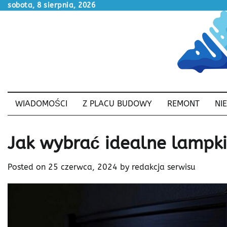
Skip
sobota, 8 sierpnia, 2026
to
content
WIADOMOŚCI
Z PLACU BUDOWY
REMONT
NI
Jak wybrać idealne lampki
Posted on
25 czerwca, 2024
by
redakcja serwisu