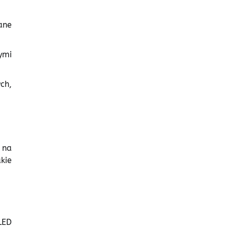
ane
ymi
ch,
 na
kie
LED