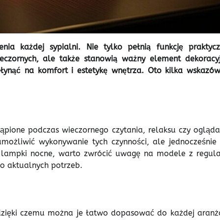
a każdej sypialni. Nie tylko pełnią funkcję praktycz
eczornych, ale także stanowią ważny element dekoracyj
ynąć na komfort i estetykę wnętrza. Oto kilka wskazów
stąpione podczas wieczornego czytania, relaksu czy ogląda
 umożliwić wykonywanie tych czynności, ale jednocześnie 
ąc lampki nocne, warto zwrócić uwagę na modele z regula
o aktualnych potrzeb.
dzięki czemu można je łatwo dopasować do każdej aranża