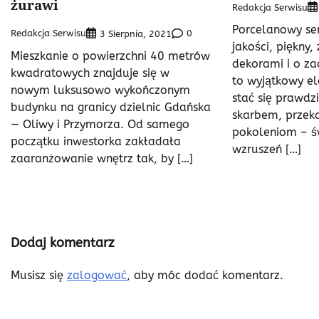
żurawi
Redakcja Serwisu
Porcelanowy ser
Redakcja Serwisu
0
3 Sierpnia, 2021
jakości, piękny,
Mieszkanie o powierzchni 40 metrów
dekorami i o za
kwadratowych znajduje się w
to wyjątkowy e
nowym luksusowo wykończonym
stać się prawd
budynku na granicy dzielnic Gdańska
skarbem, prze
— Oliwy i Przymorza. Od samego
pokoleniom – ś
początku inwestorka zakładała
wzruszeń […]
zaaranżowanie wnętrz tak, by […]
Dodaj komentarz
Musisz się
zalogować
, aby móc dodać komentarz.