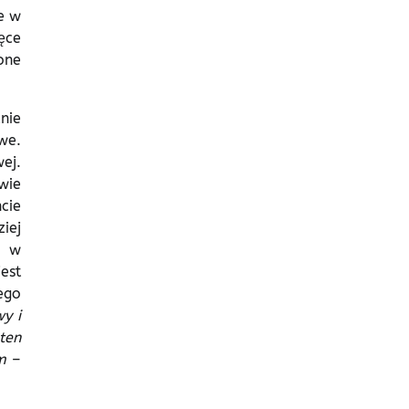
e w
ęce
one
nie
we.
ej.
wie
cie
iej
a w
est
ego
y i
ten
m
–