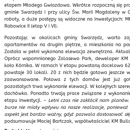
etapem Młodego Gwiazdowa. Wkrótce rozpoczną się prace n
gminie Swarzędz i przy ulicy Św. Marii Magdaleny w G
roboty, a duże postępy są widoczne na inwestycjach: Mło
Rabowice II (etap V i VI).
Pozostając w okolicach gminy Swarzędz, warto za
apartamentów na drugim piętrze, a mieszkania na par
Została w pełni wykonana elewacja zewnętrzna. Aktua
Oprócz wspomnianego Zalasewo Park, deweloper KM B
koło Kórnika. W ramach V etapu powstaną docelowo 62
powstaje 30 lokali. 20 z nich będzie gotowa jeszcze 
zaawansowane. Połowa z tych domów jest już go
pozostałych trwa wykonanie elewacji. W kolejnych szer
dachówka. Ponadto trwają prace związane z wykonaniem
etapu inwestycji. –
Letni czas nie zakłócił nam planów
burze nie miały wpływu na nasze realizacje, ponieważ 
aspekt jest bardzo ważny, gdyż pozwala dostosować si
podsumowuje Maciej Bartczak, współwłaściciel KM Build