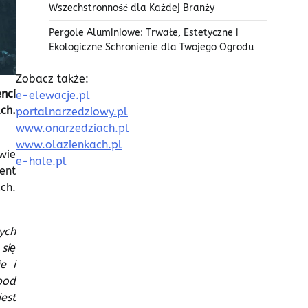
Wszechstronność dla Każdej Branży
Pergole Aluminiowe: Trwałe, Estetyczne i
Ekologiczne Schronienie dla Twojego Ogrodu
Zobacz także:
nci
e-elewacje.pl
ch.
portalnarzedziowy.pl
www.onarzedziach.pl
www.olazienkach.pl
wie
e-hale.pl
ent
ch.
ych
się
e i
pod
est