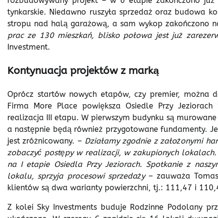
rozbudowywany projekt – w 6 etapie zakończono już
tynkarskie. Niedawno ruszyła sprzedaż oraz budowa ko
stropu nad halą garażową, a sam wykop zakończono 
prac ze 130 mieszkań, blisko połowa jest już zareze
Investment.
Kontynuacja projektów z marką
Oprócz startów nowych etapów, czy premier, można do
Firma More Place powiększa Osiedle Przy Jeziorach 
realizacja III etapu. W pierwszym budynku są murowan
a następnie będą również przygotowane fundamenty. Je
jest zróżnicowany. –
Działamy zgodnie z założonymi har
zobaczyć postępy w realizacji, w zakupionych lokalac
na I etapie Osiedla Przy Jeziorach. Spotkanie z nas
lokalu, sprzyja procesowi sprzedaży
– zauważa Tomasz
klientów są dwa warianty powierzchni, tj.: 111,47 i 11
Z kolei Sky Investments buduje Rodzinne Podolany przy 