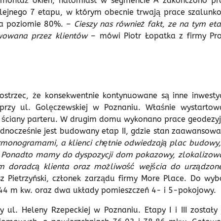
 montaż okien, natomiast w segmencie A zakończono pr
lejnego 7 etapu, w którym obecnie trwają prace szalunk
na poziomie 80%. –
Cieszy nas również fakt, ze na tym eta
rwowana przez klientów
– mówi Piotr Łopatka z firmy Pro
strzec, że konsekwentnie kontynuowane są inne inwestyc
przy ul. Golęczewskiej w Poznaniu. Właśnie wystartow
e ściany parteru. W drugim domu wykonano prace geodezyj
dnocześnie jest budowany etap II, gdzie stan zaawansowa
monogramami, a klienci chętnie odwiedzają plac budowy,
h. Ponadto mamy do dyspozycji dom pokazowy, zlokalizow
zym doradcą klienta oraz możliwość wejścia do urządzon
 Pietrzyński, członek zarządu firmy More Place. Do wyb
0,44 m kw. oraz dwa układy pomieszczeń 4- i 5-pokojowy.
ul. Heleny Rzepeckiej w Poznaniu. Etapy I i III zostały 