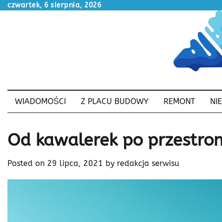
Skip
czwartek, 6 sierpnia, 2026
to
content
WIADOMOŚCI
Z PLACU BUDOWY
REMONT
NI
Od kawalerek po przestro
Posted on
29 lipca, 2021
by
redakcja serwisu