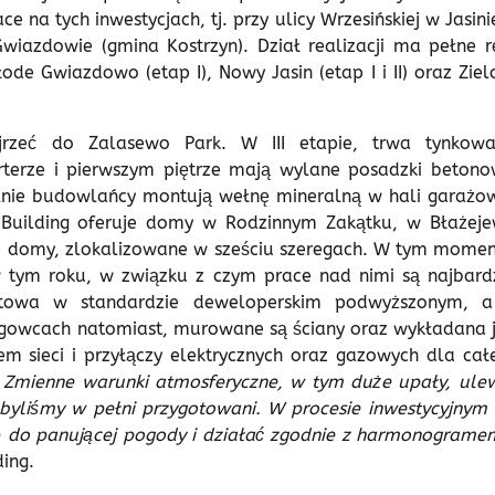
a tych inwestycjach, tj. przy ulicy Wrzesińskiej w Jasini
wiazdowie (gmina Kostrzyn). Dział realizacji ma pełne r
de Gwiazdowo (etap I), Nowy Jasin (etap I i II) oraz Ziel
jrzeć do Zalasewo Park. W III etapie, trwa tynkowa
terze i pierwszym piętrze mają wylane posadzki betono
lnie budowlańcy montują wełnę mineralną w hali garażow
uilding oferuje domy w Rodzinnym Zakątku, w Błażeje
 domy, zlokalizowane w sześciu szeregach. W tym momen
w tym roku, w związku z czym prace nad nimi są najbardz
towa w standardzie deweloperskim podwyższonym, 
egowcach natomiast, murowane są ściany oraz wykładana j
 sieci i przyłączy elektrycznych oraz gazowych dla cał
. Zmienne warunki atmosferyczne, w tym duże upały, ulew
byliśmy w pełni przygotowani. W procesie inwestycyjnym 
ę do panującej pogody i działać zgodnie z harmonograme
ing.