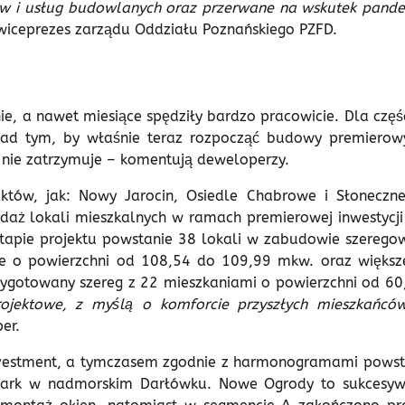
ów i usług budowlanych oraz przerwane na wskutek pande
wiceprezes zarządu Oddziału Poznańskiego PZFD.
e, a nawet miesiące spędziły bardzo pracowicie. Dla częśc
 nad tym, by właśnie teraz rozpocząć budowy premierow
ię nie zatrzymuje – komentują deweloperzy.
ektów, jak: Nowy Jarocin, Osiedle Chabrowe i Słoneczn
daż lokali mieszkalnych w ramach premierowej inwestycji
etapie projektu powstanie 38 lokali w zabudowie szeregow
ze o powierzchni od 108,54 do 109,99 mkw. oraz większ
zygotowany szereg z 22 mieszkaniami o powierzchni od 60
rojektowe, z myślą o komforcie przyszłych mieszkańc
er.
Investment, a tymczasem zgodnie z harmonogramami powst
 Park w nadmorskim Darłówku. Nowe Ogrody to sukcesyw