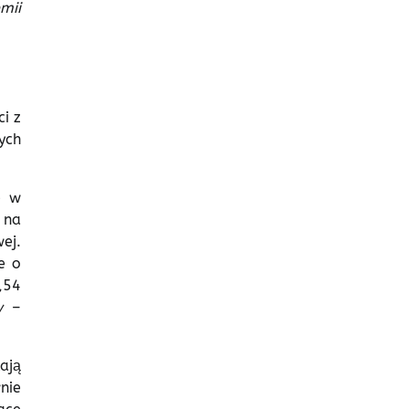
mii
i z
ych
e w
 na
ej.
e o
,54
ów
–
ają
nie