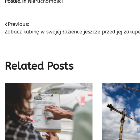
Posted in
Nieruchomości
Nawigacja
Previous:
Zobacz kabinę w swojej łazience jeszcze przed jej zaku
wpisu
Related Posts