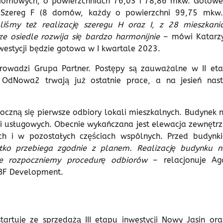
ziomowych, o powierzchniach 76,03 i 78,86 mkw. Gotowe
. Szereg F (8 domów, każdy o powierzchni 99,75 mkw.
iśmy też realizację szeregu H oraz I, z 28 mieszkani
osiedle rozwija się bardzo harmonijnie
– mówi Katarz
westycji będzie gotowa w I kwartale 2023.
prowadzi Grupa Partner. Postępy są zauważalne w II eta
OdNowa2 trwają już ostatnie prace, a na jesień nast
zną się pierwsze odbiory lokali mieszkalnych. Budynek n
i usługowych. Obecnie wykańczana jest elewacja zewnętrz
ch i w pozostałych częściach wspólnych. Przed budynk
tko przebiega zgodnie z planem. Realizację budynku n
ie rozpoczniemy procedurę odbiorów
– relacjonuje Ag
EBF Development.
tuje ze sprzedażą III etapu inwestycji Nowy Jasin oraz