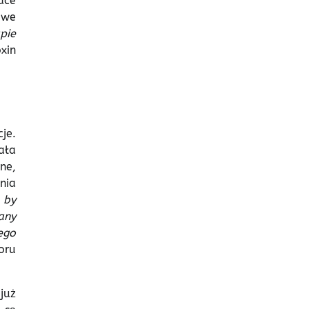
ace
owe
pie
xin
je.
ała
ne,
nia
 by
any
ego
oru
już