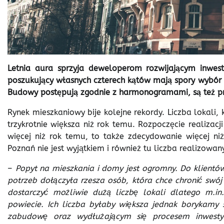
Letnia aura sprzyja deweloperom rozwijającym inwest
poszukujący własnych czterech kątów mają spory wybór
Budowy postępują zgodnie z harmonogramami, są też pr
Rynek mieszkaniowy bije kolejne rekordy. Liczba lokali
trzykrotnie większa niż rok temu. Rozpoczęcie realizac
więcej niż rok temu, to także zdecydowanie więcej ni
Poznań nie jest wyjątkiem i również tu liczba realizowan
–
Popyt na mieszkania i domy jest ogromny. Do klientów
potrzeb dołączyła rzesza osób, która chce chronić swój
dostarczyć możliwie dużą liczbę lokali dlatego m.i
powiecie. Ich liczba byłaby większa jednak borykam
zabudowę oraz wydłużającym się procesem inwestycy