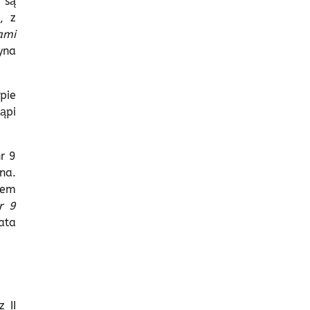
 są
, z
ami
yna
pie
ąpi
r 9
na.
iem
r 9
ata
 II