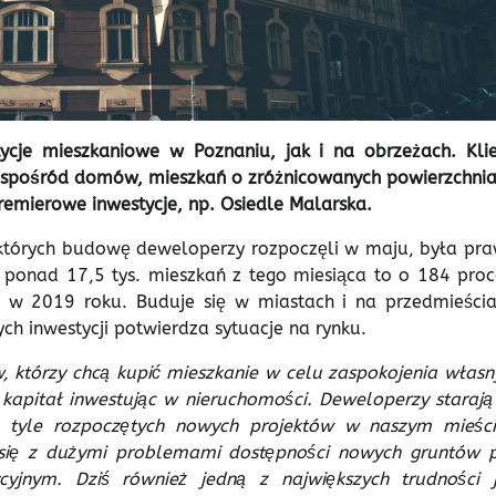
ycje mieszkaniowe w Poznaniu, jak i na obrzeżach. Klie
 spośród domów, mieszkań o zróżnicowanych powierzchnia
emierowe inwestycje, np. Osiedle Malarska.
, których budowę deweloperzy rozpoczęli w maju, była pra
ji ponad 17,5 tys. mieszkań z tego miesiąca to o 184 proc
ż w 2019 roku. Buduje się w miastach i na przedmieścia
ych inwestycji potwierdza sytuacje na rynku.
, którzy chcą kupić mieszkanie w celu zaspokojenia własn
 kapitał inwestując w nieruchomości. Deweloperzy starają 
n. tyle rozpoczętych nowych projektów w naszym mieści
y się z dużymi problemami dostępności nowych gruntów 
jnym. Dziś również jedną z największych trudności j