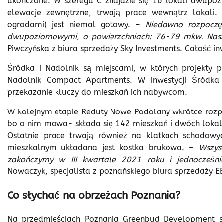
ukończone. W szeregu C znajdzie się 16 lokali dwupo
elewacje zewnętrzne, trwają prace wewnątrz lokali
ogrodami) jest niemal gotowy. –
Niedawno rozpoczęl
dwupoziomowymi, o powierzchniach: 76-79 mkw. Nasze 
Piwczyńska z biura sprzedaży Sky Investments. Całość in
Śródka i Nadolnik są miejscami, w których projekty 
Nadolnik Compact Apartments. W inwestycji Śródka 
przekazanie kluczy do mieszkań ich nabywcom.
W kolejnym etapie Reduty Nowe Podolany wkrótce rozpoc
bo o nim mowa- składa się 142 mieszkań i dwóch lokal
Ostatnie prace trwają również na klatkach schodowy
mieszkalnym układana jest kostka brukowa. –
Wszys
zakończymy w III kwartale 2021 roku i jednocześn
Nowaczyk, specjalista z poznańskiego biura sprzedaży 
Co słychać na obrzeżach Poznania?
Na przedmieściach Poznania Greenbud Development star