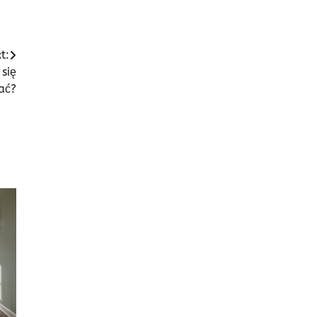
t:
się
ać?