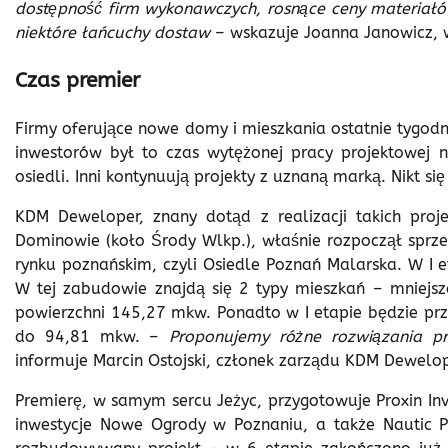
dostępność firm wykonawczych, rosnące ceny materiał
niektóre łańcuchy dostaw
– wskazuje Joanna Janowicz, 
Czas premier
Firmy oferujące nowe domy i mieszkania ostatnie tygodni
inwestorów był to czas wytężonej pracy projektowej
osiedli. Inni kontynuują projekty z uznaną marką. Nikt s
KDM Deweloper, znany dotąd z realizacji takich proj
Dominowie (koło Środy Wlkp.), właśnie rozpoczął sprze
rynku poznańskim, czyli Osiedle Poznań Malarska. W I 
W tej zabudowie znajdą się 2 typy mieszkań – mniejs
powierzchni 145,27 mkw. Ponadto w I etapie będzie pr
do 94,81 mkw. –
Proponujemy różne rozwiązania p
informuje Marcin Ostojski, członek zarządu KDM Dewelop
Premierę, w samym sercu Jeżyc, przygotowuje Proxin 
inwestycje Nowe Ogrody w Poznaniu, a także Nautic