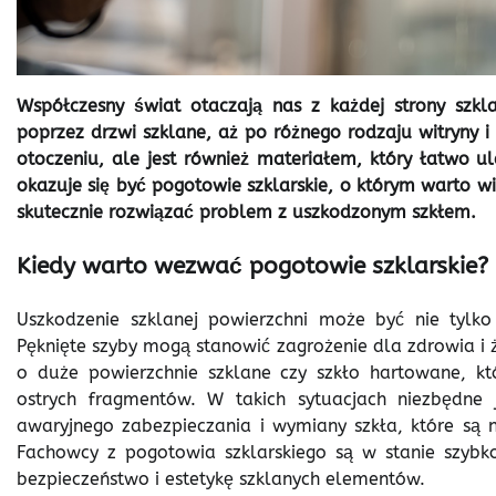
Współczesny świat otaczają nas z każdej strony szk
poprzez drzwi szklane, aż po różnego rodzaju witryny i
otoczeniu, ale jest również materiałem, który łatwo u
okazuje się być pogotowie szklarskie, o którym warto wie
skutecznie rozwiązać problem z uszkodzonym szkłem.
Kiedy warto wezwać pogotowie szklarskie?
Uszkodzenie szklanej powierzchni może być nie tylko
Pęknięte szyby mogą stanowić zagrożenie dla zdrowia i ży
o duże powierzchnie szklane czy szkło hartowane, 
ostrych fragmentów. W takich sytuacjach niezbędne j
awaryjnego zabezpieczania i wymiany szkła, które są
Fachowcy z pogotowia szklarskiego są w stanie szybko
bezpieczeństwo i estetykę szklanych elementów.