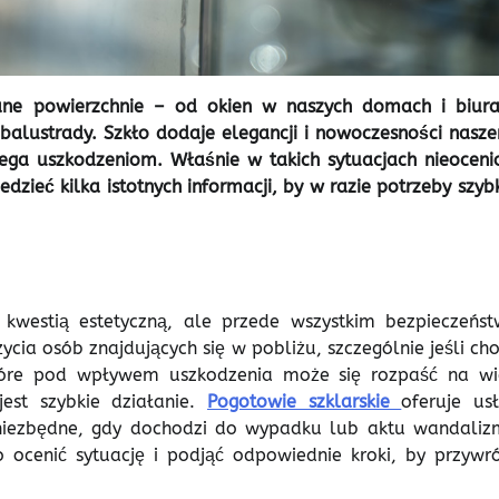
lane powierzchnie – od okien w naszych domach i biura
 balustrady. Szkło dodaje elegancji i nowoczesności nasz
lega uszkodzeniom. Właśnie w takich sytuacjach nieoceni
dzieć kilka istotnych informacji, by w razie potrzeby szyb
 kwestią estetyczną, ale przede wszystkim bezpieczeńst
cia osób znajdujących się w pobliżu, szczególnie jeśli cho
które pod wpływem uszkodzenia może się rozpaść na wi
est szybkie działanie.
Pogotowie szklarskie
oferuje usł
 niezbędne, gdy dochodzi do wypadku lub aktu wandaliz
 ocenić sytuację i podjąć odpowiednie kroki, by przywró