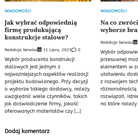
WIADOMOŚCI
WIADOMOŚCI
Jak wybrać odpowiednią
Na co zwróc
firmę produkującą
wyborze br
konstrukcje stalowe?
Redakcja Serwisu
Redakcja Serwisu
0
11 Lipca, 2023
Wybór odpowie
Wybór producenta konstrukcji
przesuwnej mo
stalowych jest jednym z
elementem w za
najważniejszych aspektów realizacji
ułatwieniu dost
projektu budowlanego. Przy decyzji
z rozwojem tech
o wyborze takiego dostawcy, należy
różnorodnością
uwzględnić wiele czynników, takich
rozwiązań, istni
jak doświadczenie firmy, jakość
na które należy
oferowanych materiałów czy […]
Dodaj komentarz