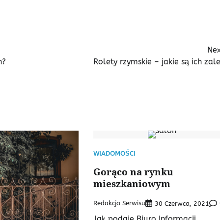
Nex
h?
Rolety rzymskie – jakie są ich zal
WIADOMOŚCI
Gorąco na rynku
mieszkaniowym
Redakcja Serwisu
30 Czerwca, 2021
Jak podaje Biuro Informacji