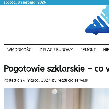
Skip
sobota, 8 sierpnia, 2026
to
content
WIADOMOŚCI
Z PLACU BUDOWY
REMONT
NI
Pogotowie szklarskie – co
Posted on
4 marca, 2024
by
redakcja serwisu