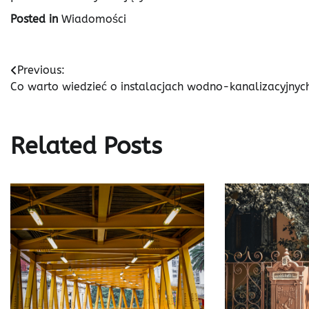
Posted in
Wiadomości
Nawigacja
Previous:
Co warto wiedzieć o instalacjach wodno-kanalizacyjnyc
wpisu
Related Posts