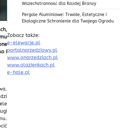
Wszechstronność dla Każdej Branży
Pergole Aluminiowe: Trwałe, Estetyczne i
Ekologiczne Schronienie dla Twojego Ogrodu
ch,
Zobacz także:
emu
e-elewacje.pl
one
portalnarzedziowy.pl
ko i
www.onarzedziach.pl
www.olazienkach.pl
e-hale.pl
wa.
dzi
ele
ugi
mu.
cić