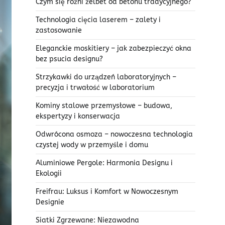
Czym się różni żelbet od betonu tradycyjnego?
Technologia cięcia laserem – zalety i
zastosowanie
Eleganckie moskitiery – jak zabezpieczyć okna
bez psucia designu?
Strzykawki do urządzeń laboratoryjnych –
precyzja i trwałość w laboratorium
Kominy stalowe przemysłowe – budowa,
ekspertyzy i konserwacja
Odwrócona osmoza – nowoczesna technologia
czystej wody w przemyśle i domu
Aluminiowe Pergole: Harmonia Designu i
Ekologii
Freifrau: Luksus i Komfort w Nowoczesnym
Designie
Siatki Zgrzewane: Niezawodna