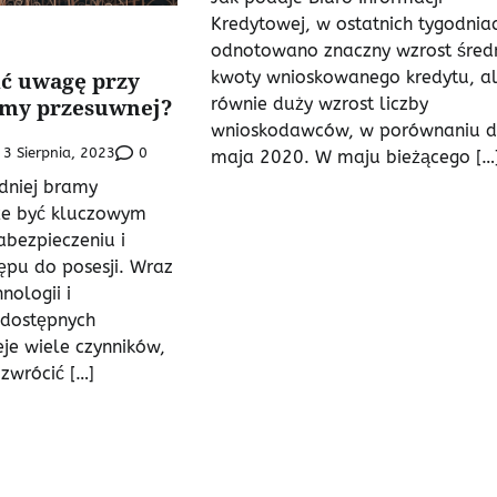
Kredytowej, w ostatnich tygodnia
odnotowano znaczny wzrost średn
kwoty wnioskowanego kredytu, al
ić uwagę przy
równie duży wzrost liczby
amy przesuwnej?
wnioskodawców, w porównaniu 
0
3 Sierpnia, 2023
maja 2020. W maju bieżącego […
dniej bramy
że być kluczowym
bezpieczeniu i
ępu do posesji. Wraz
nologii i
 dostępnych
eje wiele czynników,
 zwrócić […]