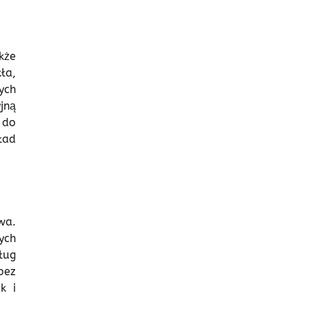
kże
ła,
ych
jną
 do
ład
wa.
ych
ług
bez
k i