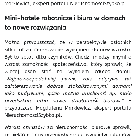
Markiewicz, ekspert portalu NieruchomosciSzybko.pl.
Mini-hotele robotnicze i biura w domach
to nowe rozwiązania
Można przypuszczać, że w perspektywie ostatnich
kilku lat zainteresowanie wynajmem domów wzrosło.
Był to splot kilku czynników. Chodzi między innymi o
wzrost zamożności społeczeństwa, który sprawił, że
więcej osób stać na wynajem całego domu.
„
Najprawdopodobniej pewną rolę odgrywa też
zainteresowanie dobrze zlokalizowanymi domami
jako budynkami, gdzie można uruchomić np. małe
przedszkole albo nawet działalność biurową
” –
przypuszcza Magdalena Markiewicz, ekspert portalu
NieruchomosciSzybko.pl.
Wzrost czynszów za nieruchomości biurowe sprawił,
że niektóre firmy przeniosły się do wynajętych domów.