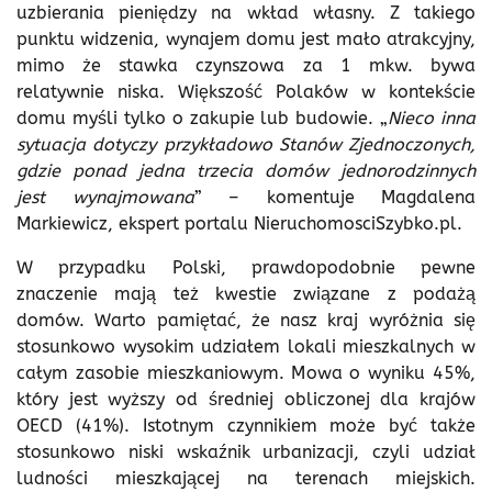
uzbierania pieniędzy na wkład własny. Z takiego
punktu widzenia, wynajem domu jest mało atrakcyjny,
mimo że stawka czynszowa za 1 mkw. bywa
relatywnie niska. Większość Polaków w kontekście
domu myśli tylko o zakupie lub budowie. „
Nieco inna
sytuacja dotyczy przykładowo Stanów Zjednoczonych,
gdzie ponad jedna trzecia domów jednorodzinnych
jest wynajmowana
” – komentuje Magdalena
Markiewicz, ekspert portalu NieruchomosciSzybko.pl.
W przypadku Polski, prawdopodobnie pewne
znaczenie mają też kwestie związane z podażą
domów. Warto pamiętać, że nasz kraj wyróżnia się
stosunkowo wysokim udziałem lokali mieszkalnych w
całym zasobie mieszkaniowym. Mowa o wyniku 45%,
który jest wyższy od średniej obliczonej dla krajów
OECD (41%). Istotnym czynnikiem może być także
stosunkowo niski wskaźnik urbanizacji, czyli udział
ludności mieszkającej na terenach miejskich.