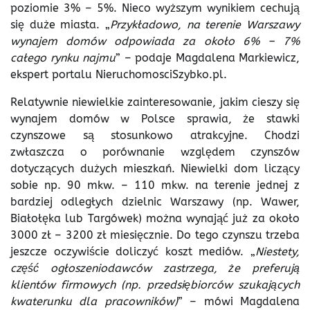
poziomie 3% – 5%. Nieco wyższym wynikiem cechują
się duże miasta. „
Przykładowo, na terenie Warszawy
wynajem domów odpowiada za około 6% – 7%
całego rynku najmu
” – podaje Magdalena Markiewicz,
ekspert portalu NieruchomosciSzybko.pl.
Relatywnie niewielkie zainteresowanie, jakim cieszy się
wynajem domów w Polsce sprawia, że stawki
czynszowe są stosunkowo atrakcyjne. Chodzi
zwłaszcza o porównanie względem czynszów
dotyczących dużych mieszkań. Niewielki dom liczący
sobie np. 90 mkw. – 110 mkw. na terenie jednej z
bardziej odległych dzielnic Warszawy (np. Wawer,
Białołęka lub Targówek) można wynająć już za około
3000 zł – 3200 zł miesięcznie. Do tego czynszu trzeba
jeszcze oczywiście doliczyć koszt mediów. „
Niestety,
część ogłoszeniodawców zastrzega, że preferują
klientów firmowych (np. przedsiębiorców szukających
kwaterunku dla pracowników)
” – mówi Magdalena