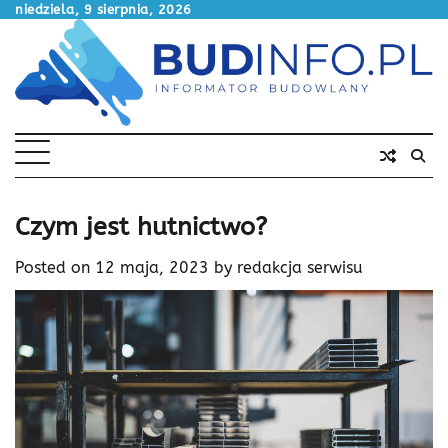
Skip
niedziela, 9 sierpnia, 2026
to
content
Czym jest hutnictwo?
Posted on
12 maja, 2023
by
redakcja serwisu