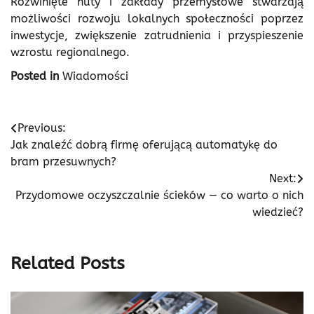
Rozwinięte huty i zakłady przemysłowe stwarzają
możliwości rozwoju lokalnych społeczności poprzez
inwestycje, zwiększenie zatrudnienia i przyspieszenie
wzrostu regionalnego.
Posted in
Wiadomości
Nawigacja
Previous:
Jak znaleźć dobrą firmę oferującą automatykę do
wpisu
bram przesuwnych?
Next:
Przydomowe oczyszczalnie ścieków — co warto o nich
wiedzieć?
Related Posts