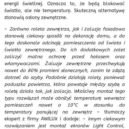
energii świetlnej. Oznacza to, że będą blokować
światło, ale nie temperaturę. Skuteczną alternatywę
stanowią osłony zewnętrzne.
–
Zarówno roleta zewnętrza, jak i żaluzja fasadowa
stanowią ciekawy sposób na dekorację domu, a do
tego doskonale odcinają pomieszczenia od świata i
światła zewnętrznego. Do ich dodatkowych zalet
zaliczyć można ochronę przed hałasem oraz
włamywaczami. Żaluzje zewnętrzne przechwytują
nawet do 80% promieni słonecznych, zanim te zdążą
dotrzeć do szyby. Podobnie działają rolety, ponieważ
poduszka powietrza, która powstaje między szybą a
roletą działa tak, jak izolacja. W
łaściwy
montaż tego
typu rozwiązań może obniżyć temperaturę wewnątrz
pomieszczeń nawet o 10
°C w stosunku do
temperatury panującej na zewnątrz
– tłumaczy
ekspert z firmy AWILUX i dodaje: –
Innym ciekawym
rozwiązaniem jest montaż ekranów Light Control,