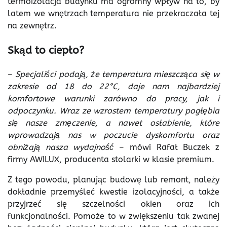
termoizolacja budynku ma ogromny wpływ na to, by
latem we wnętrzach temperatura nie przekraczała tej
na zewnętrz.
Skąd to ciepło?
–
Specjaliści podają, że temperatura mieszcząca się w
zakresie od 18 do 22
°C, daje nam najbardziej
komfortowe warunki zarówno do pracy, jak i
odpoczynku. Wraz ze wzrostem temperatury pogłębia
się nasze zmęczenie, a nawet osłabienie, które
wprowadzają nas w poczucie dyskomfortu oraz
obniżają nasza wydajność
– mówi Rafał Buczek z
firmy AWILUX, producenta stolarki w klasie premium.
Z tego powodu, planując budowę lub remont, należy
dokładnie przemyśleć kwestie izolacyjności, a także
przyjrzeć się szczelności okien oraz ich
funkcjonalności. Pomoże to w zwiększeniu tak zwanej