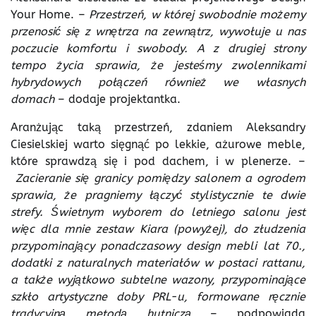
Your Home. –
Przestrzeń, w której swobodnie możemy
przenosić się z wnętrza na zewnątrz, wywołuje u nas
poczucie komfortu i swobody. A z drugiej strony
tempo życia sprawia, że jesteśmy zwolennikami
hybrydowych połączeń również we własnych
domach
– dodaje projektantka.
Aranżując taką przestrzeń, zdaniem Aleksandry
Ciesielskiej warto sięgnąć po lekkie, ażurowe meble,
które sprawdzą się i pod dachem, i w plenerze. –
Zacieranie się granicy pomiędzy salonem a ogrodem
sprawia, że pragniemy łączyć stylistycznie te dwie
strefy. Świetnym wyborem do letniego salonu jest
więc dla mnie zestaw Kiara (powyżej), do złudzenia
przypominający ponadczasowy design mebli lat 70.,
dodatki z naturalnych materiałów w postaci rattanu,
a także wyjątkowo subtelne wazony, przypominające
szkło artystyczne doby PRL-u, formowane ręcznie
tradycyjną metodą hutniczą
– podpowiada