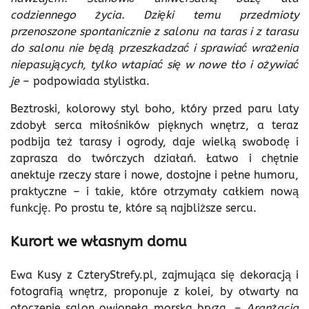
codziennego życia. Dzięki temu przedmioty
przenoszone spontanicznie z salonu na taras i z tarasu
do salonu nie będą przeszkadzać i sprawiać wrażenia
niepasujących, tylko wtapiać się w nowe tło i ożywiać
je
– podpowiada stylistka.
Beztroski, kolorowy styl boho, który przed paru laty
zdobył serca miłośników pięknych wnętrz, a teraz
podbija też tarasy i ogrody, daje wielką swobodę i
zaprasza do twórczych działań. Łatwo i chętnie
anektuje rzeczy stare i nowe, dostojne i pełne humoru,
praktyczne – i takie, które otrzymały całkiem nową
funkcję. Po prostu te, które są najbliższe sercu.
Kurort we własnym domu
Ewa Kusy z CzteryStrefy.pl, zajmująca się dekoracją i
fotografią wnętrz, proponuje z kolei, by otwarty na
otoczenie salon owionęła morska bryza. –
Aranżacja