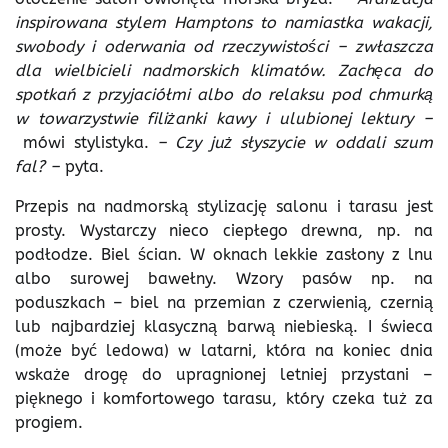
inspirowana stylem Hamptons to namiastka wakacji,
swobody i oderwania od rzeczywistości – zwłaszcza
dla wielbicieli nadmorskich klimatów. Zachęca do
spotkań z przyjaciółmi albo do relaksu pod chmurką
w towarzystwie filiżanki kawy i ulubionej lektury –
mówi stylistyka.
– Czy już słyszycie w oddali szum
fal? –
pyta.
Przepis na nadmorską stylizację salonu i tarasu jest
prosty. Wystarczy nieco ciepłego drewna, np. na
podłodze. Biel ścian. W oknach lekkie zasłony z lnu
albo surowej bawełny. Wzory pasów np. na
poduszkach – biel na przemian z czerwienią, czernią
lub najbardziej klasyczną barwą niebieską. I świeca
(może być ledowa) w latarni, która na koniec dnia
wskaże drogę do upragnionej letniej przystani –
pięknego i komfortowego tarasu, który czeka tuż za
progiem.