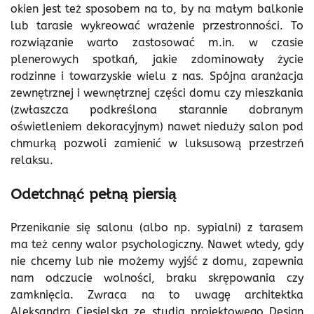
okien jest też sposobem na to, by na małym balkonie
lub tarasie wykreować wrażenie przestronności. To
rozwiązanie warto zastosować m.in. w czasie
plenerowych spotkań, jakie zdominowały życie
rodzinne i towarzyskie wielu z nas. Spójna aranżacja
zewnętrznej i wewnętrznej części domu czy mieszkania
(zwłaszcza podkreślona starannie dobranym
oświetleniem dekoracyjnym) nawet nieduży salon pod
chmurką pozwoli zamienić w luksusową przestrzeń
relaksu.
Odetchnąć pełną piersią
Przenikanie się salonu (albo np. sypialni) z tarasem
ma też cenny walor psychologiczny. Nawet wtedy, gdy
nie chcemy lub nie możemy wyjść z domu, zapewnia
nam odczucie wolności, braku skrępowania czy
zamknięcia. Zwraca na to uwagę architektka
Aleksandra Ciesielska ze studia projektowego Design