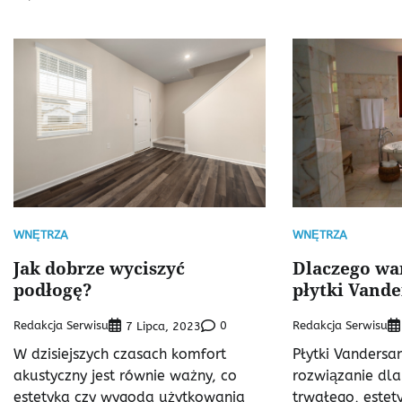
WNĘTRZA
WNĘTRZA
Jak dobrze wyciszyć
Dlaczego wa
podłogę?
płytki Vand
Redakcja Serwisu
0
Redakcja Serwisu
7 Lipca, 2023
W dzisiejszych czasach komfort
Płytki Vandersa
akustyczny jest równie ważny, co
rozwiązanie dla
estetyka czy wygoda użytkowania
trwałego, estet