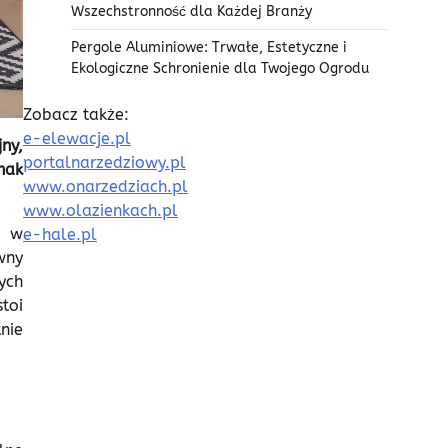
Wszechstronność dla Każdej Branży
Pergole Aluminiowe: Trwałe, Estetyczne i
Ekologiczne Schronienie dla Twojego Ogrodu
Zobacz także:
e-elewacje.pl
ny,
portalnarzedziowy.pl
nak
www.onarzedziach.pl
www.olazienkach.pl
ć w
e-hale.pl
wny
ych
toi
nie