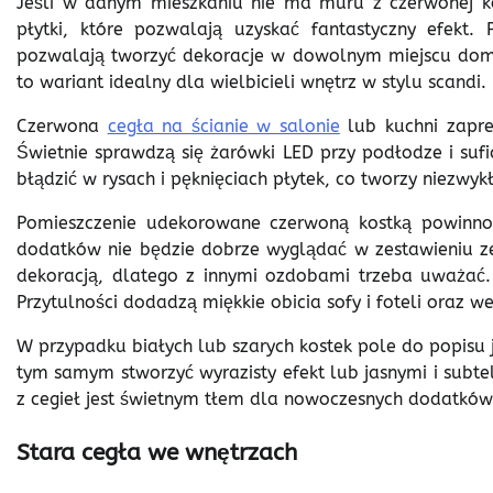
Jeśli w danym mieszkaniu nie ma muru z czerwonej kost
płytki, które pozwalają uzyskać fantastyczny efekt.
pozwalają tworzyć dekoracje w dowolnym miejscu domu
to wariant idealny dla wielbicieli wnętrz w stylu scandi.
Czerwona
cegła na ścianie w salonie
lub kuchni zaprez
Świetnie sprawdzą się żarówki LED przy podłodze i sufi
błądzić w rysach i pęknięciach płytek, co tworzy niezwyk
Pomieszczenie udekorowane czerwoną kostką powinno 
dodatków nie będzie dobrze wyglądać w zestawieniu ze 
dekoracją, dlatego z innymi ozdobami trzeba uważać. 
Przytulności dodadzą miękkie obicia sofy i foteli oraz 
W przypadku białych lub szarych kostek pole do popisu 
tym samym stworzyć wyrazisty efekt lub jasnymi i subte
z cegieł jest świetnym tłem dla nowoczesnych dodatków
Stara cegła we wnętrzach