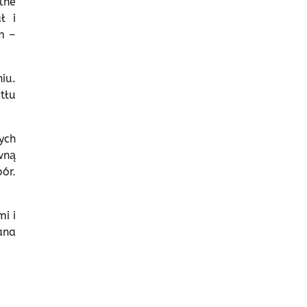
lne
ł i
m –
iu.
tłu
ych
wną
ór.
i i
ana