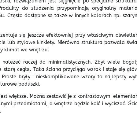
ki, rozwiązaniem jest sięgnięcie po specjalne struktura
 Produkty do złudzenia przypominają oryginalny materia
. Często dostępne są także w innych kolorach np. szary
entuje się jeszcze efektowniej przy właściwym oświetlen
cie lub stylowe kinkiety. Nierówna struktura pozwala świa
ły klimat we wnętrzu.
należeć raczej do minimalistycznych. Zbyt wiele bogat
starą cegłą. Taka ściana przyciąga wzrok i staje się głó
Proste bryły i nieskomplikowane wzory to najlepszy wyb
welurowe poduszki.
jest większe. Można zestawić je z kontrastowymi elementam
lnymi przedmiotami, a wnętrze będzie koić i wyciszać. Ści
.