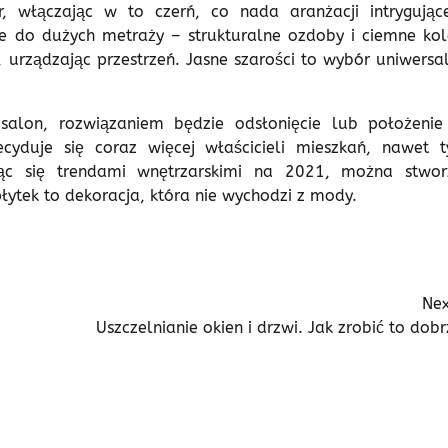
 włączając w to czerń, co nada aranżacji intrygując
e do dużych metraży – strukturalne ozdoby i ciemne kol
urządzając przestrzeń. Jasne szarości to wybór uniwersal
 salon, rozwiązaniem będzie odsłonięcie lub położenie 
yduje się coraz więcej właścicieli mieszkań, nawet t
ując się trendami wnętrzarskimi na 2021, można stwor
łytek to dekoracja, która nie wychodzi z mody.
Nex
Uszczelnianie okien i drzwi. Jak zrobić to dob