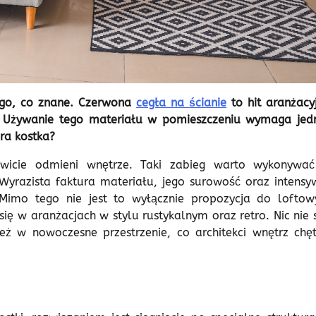
ego, co znane. Czerwona
cegła na ścianie
to hit aranżacyj
t. Używanie tego materiału w pomieszczeniu wymaga jed
ra kostka?
kowicie odmieni wnętrze. Taki zabieg warto wykonywa
. Wyrazista faktura materiału, jego surowość oraz intensy
 Mimo tego nie jest to wyłącznie propozycja do loftow
ię w aranżacjach w stylu rustykalnym oraz retro. Nic nie s
ż w nowoczesne przestrzenie, co architekci wnętrz chęt