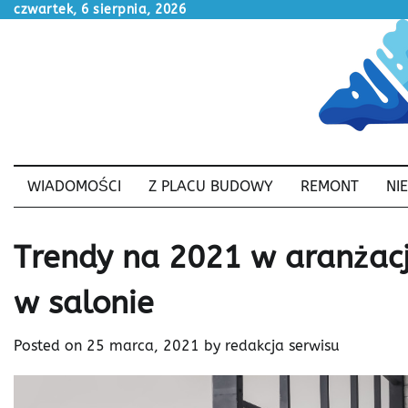
Skip
czwartek, 6 sierpnia, 2026
to
content
WIADOMOŚCI
Z PLACU BUDOWY
REMONT
NI
Trendy na 2021 w aranżacj
w salonie
Posted on
25 marca, 2021
by
redakcja serwisu